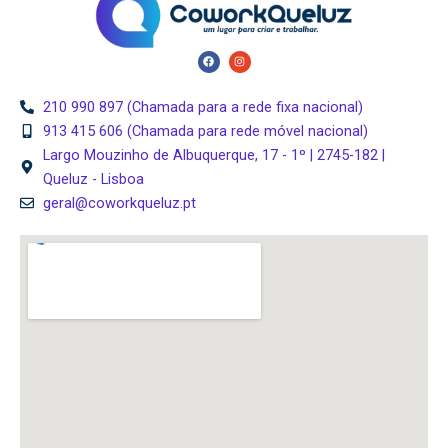
F
I
a
n
c
s
e
t
b
a
210 990 897 (Chamada para a rede fixa nacional)
o
g
o
r
913 415 606 (Chamada para rede móvel nacional)
k
a
m
Largo Mouzinho de Albuquerque, 17 - 1º | 2745-182 |
Queluz - Lisboa
geral@coworkqueluz.pt